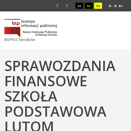
Aa
Aa
Aa
A-
A
A+
BOPISS Sieraków
SPRAWOZDANIA
FINANSOWE
SZKOŁA
PODSTAWOWA
LUTOM